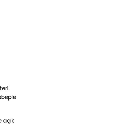
teri
ebeple
e açık