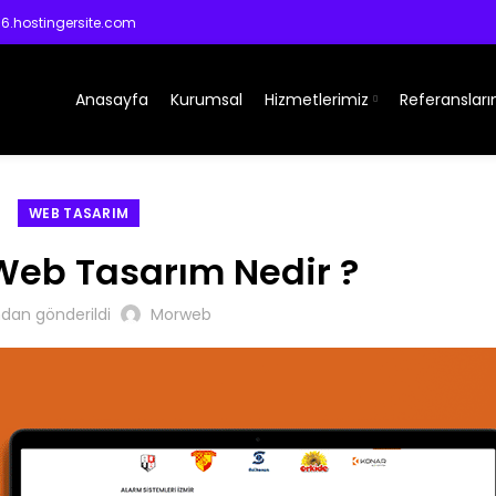
.hostingersite.com
Anasayfa
Kurumsal
Hizmetlerimiz
Referansları
WEB TASARIM
eb Tasarım Nedir ?
ndan gönderildi
Morweb