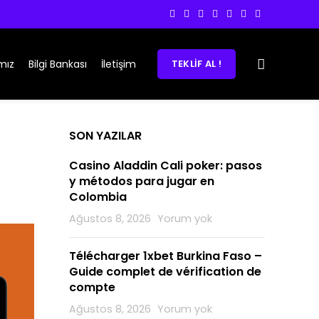
mız
Bilgi Bankası
İletişim
TEKLIF AL !
SON YAZILAR
Casino Aladdin Cali poker: pasos
y métodos para jugar en
Colombia
Ağustos 8, 2026
Yorum yok
Télécharger 1xbet Burkina Faso –
Guide complet de vérification de
compte
Ağustos 8, 2026
Yorum yok