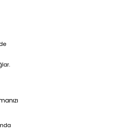
lde
lar.
rmanızı
amda