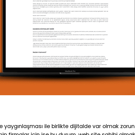
yaygınlaşması ile birlikte dijitalde var olmak zorun
hip firmalar için ise bu durum, web site sahibi olma