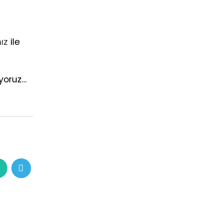
ız
ile
yoruz…