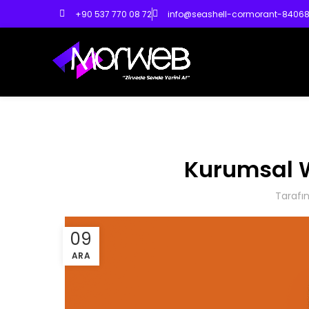
+90 537 770 08 72
info@seashell-cormorant-840686
Kurumsal W
Tarafı
09
ARA