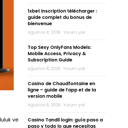
1xbet inscription télécharger :
guide complet du bonus de
bienvenue
Ağustos 8, 2026
Yorum yok
Top Sexy OnlyFans Models:
Mobile Access, Privacy &
Subscription Guide
Ağustos 8, 2026
Yorum yok
Casino de Chaudfontaine en
ligne – guide de l’app et de la
version mobile
Ağustos 8, 2026
Yorum yok
luluk ve
Casino Tandil login: guía paso a
paso y todo lo que necesitas
k