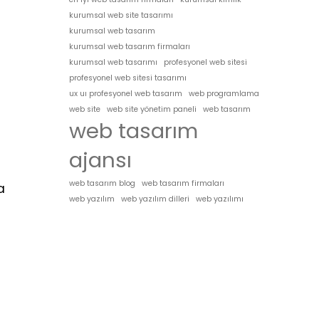
kurumsal web site tasarımı
kurumsal web tasarım
kurumsal web tasarım firmaları
kurumsal web tasarımı
profesyonel web sitesi
profesyonel web sitesi tasarımı
ux uı profesyonel web tasarım
web programlama
web site
web site yönetim paneli
web tasarım
web tasarım
ajansı
web tasarım blog
web tasarım firmaları
a
web yazılım
web yazılım dilleri
web yazılımı