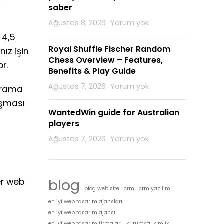
saber
Ağustos 8, 2026
Yorum yok
 4,5
Royal Shuffle Fischer Random
ız işin
Chess Overview – Features,
r.
Benefits & Play Guide
Ağustos 7, 2026
Yorum yok
 arama
ışması
WantedWin guide for Australian
players
Ağustos 7, 2026
Yorum yok
blog
er web
blog web site
crm
crm yazılımı
en iyi web tasarım ajansları
en iyi web tasarım ajansı
en iyi web tasarım firmaları
kurumsal kimlik